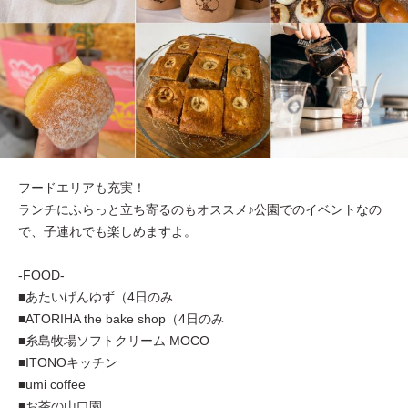
フードエリアも充実！
ランチにふらっと立ち寄るのもオススメ♪公園でのイベントなの
で、子連れでも楽しめますよ。
-FOOD-
■あたいげんゆず（4日のみ
■ATORIHA the bake shop（4日のみ
■糸島牧場ソフトクリーム MOCO
■ITONOキッチン
■umi coffee
■お茶の山口園