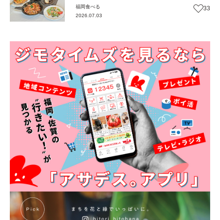
間で味わう本格ピッツァ＆パスタ
福岡
食べる
33
『MACARONI』（福岡・糸島市）【まち歩
2026.07.03
き】