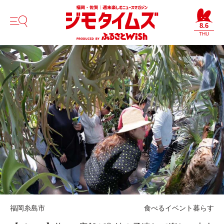
8.6
THU
福岡
糸島市
食べる
イベント
暮らす