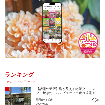
ランキング
アクセスランキング ベスト5
【話題の新店】海が見える絶景ダイニン
1
グ！焼きたてパンビュッフェ食べ放題で大
人気！糸島市二丈にニューオープン『Ibiza
福岡
食べる
観光
86
Beach Cafe』（福岡・糸島市）【まち歩
2026.07.11
き】