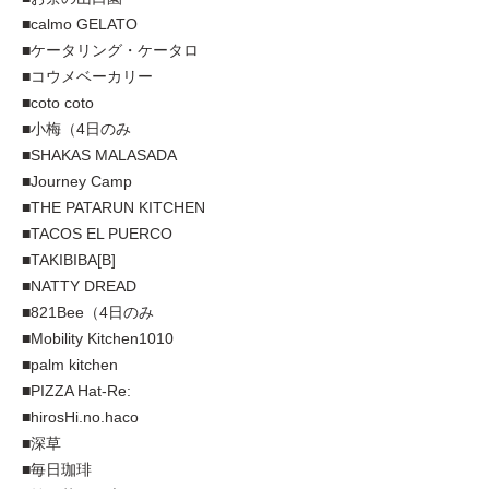
■calmo GELATO
■ケータリング・ケータロ
■コウメベーカリー
■coto coto
■小梅（4日のみ
■SHAKAS MALASADA
■Journey Camp
■THE PATARUN KITCHEN
■TACOS EL PUERCO
■TAKIBIBA[B]
■NATTY DREAD
■821Bee（4日のみ
■Mobility Kitchen1010
■palm kitchen
■PIZZA Hat-Re:
■hirosHi.no.haco
■深草
■毎日珈琲