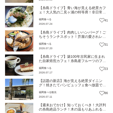
【糸島ドライブ】青い海が見える絶景カフ
ェ！大人気の二見ヶ浦の特等席！非日常体
験を糸島の恵みと一緒に『糸島茶房』（福
福岡
食べる
41
岡市西区）【まち歩き】
2026.07.24
【糸島ドライブ】肉肉しいハンバーグ！ご
ちそうランチスポット！芥屋の愛されレス
トランカフェ『BeaSun』（福岡・糸島市）
福岡
食べる
31
【まち歩き】
2026.07.20
【糸島ドライブ】築100年古民家に生まれ
た自家焙煎カフェ！糸島産フルーツのフレ
ーバーコーヒーとティラミスでほっこり！
福岡
食べる
23
予定より20年早く始めた糸島珈琲物語『喫
2026.07.17
茶楽峰』（福岡・糸島市）【まち歩き】
【話題の新店】海が見える絶景ダイニン
グ！焼きたてパンビュッフェ食べ放題で大
人気！糸島市二丈にニューオープン『Ibiza
福岡
食べる
観光
86
Beach Cafe』（福岡・糸島市）【まち歩
2026.07.11
き】
【週末おでかけ】知っておくべき！大評判
の糸島絶品ランチ！木の温もりあふれる空