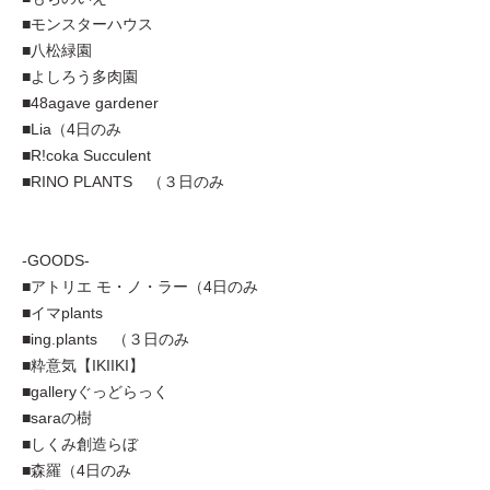
■モンスターハウス
■八松緑園
■よしろう多肉園
■48agave gardener
■Lia（4日のみ
■R!coka Succulent
■RINO PLANTS （３日のみ
-GOODS-
■アトリエ モ・ノ・ラー（4日のみ
■イマplants
■ing.plants （３日のみ
■粋意気【IKIIKI】
■galleryぐっどらっく
■saraの樹
■しくみ創造らぼ
■森羅（4日のみ