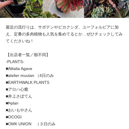
最近の流行りは、サボテンやビカクシダ、ユーフォルビアに加
え、定番の多肉植物も人気を集めてるとか…ぜひチェックしてみ
てくださいね！
【出店者一覧／順不同】
-PLANTS-
■Alitalia Agave
■atelier muutan （4日のみ
■EARTHWALK PLANTS
■アロハ心癒
■井上さぼてん
■f•plan
■おいもやさん
■OCOGI
■OMK UNION （３日のみ