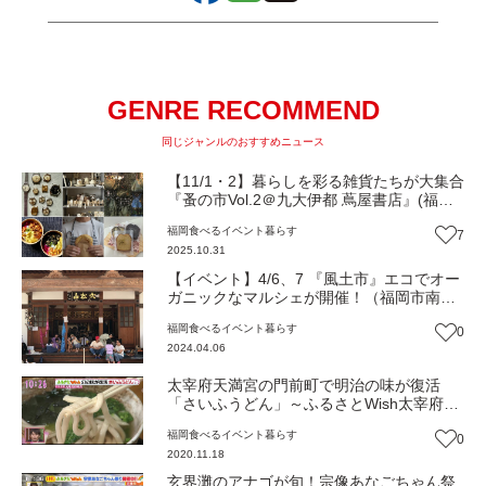
GENRE RECOMMEND
同じジャンルのおすすめニュース
【11/1・2】暮らしを彩る雑貨たちが大集合
『蚤の市Vol.2＠九大伊都 蔦屋書店』(福岡
市西区)【イベント】
福岡
食べる
イベント
暮らす
7
2025.10.31
【イベント】4/6、7 『風土市』エコでオー
ガニックなマルシェが開催！（福岡市南
区）
福岡
食べる
イベント
暮らす
0
2024.04.06
太宰府天満宮の門前町で明治の味が復活
「さいふうどん」～ふるさとWish太宰府市
～
福岡
食べる
イベント
暮らす
0
2020.11.18
玄界灘のアナゴが旬！宗像あなごちゃん祭