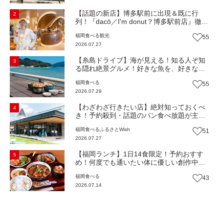
【話題の新店】博多駅前に出現＆既に行
2
列！『dacō／I'm donut？博多駅前店』徹底
解剖！オーナーシェフ平子さんに聞いた楽
福岡
食べる
観光
55
しみ方＆イチオシメニューも紹介！（福岡
2026.07.27
市博多区）【まち歩き】
【糸島ドライブ】海が見える！知る人ぞ知
3
る隠れ絶景グルメ！好きな魚を、好きなだ
け！海鮮丼ランチビュッフェ『いとはん食
福岡
食べる
55
堂』（福岡市西区）【まち歩き】
2026.07.29
【わざわざ行きたい店】絶対知っておくべ
4
き！予約殺到・話題のパン食べ放題が主
役！地域の愛されビュッフェレストラン
福岡
食べる
ふるさとWish
51
『bound garden』（福岡・新宮町）【まち
2026.07.27
歩き】
【福岡ランチ】1日14食限定！予約おすす
5
め！何度でも通いたい体に優しい創作中華
『いまここ太宰府』（福岡・太宰府市）
福岡
食べる
43
【まち歩き】
2026.07.14