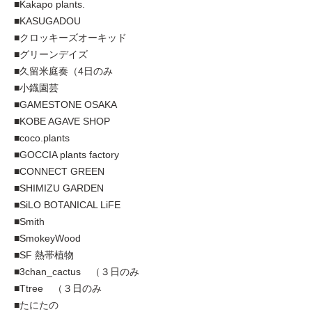
■Kakapo plants.
■KASUGADOU
■クロッキーズオーキッド
■グリーンデイズ
■久留米庭奏（4日のみ
■小鐡園芸
■GAMESTONE OSAKA
■KOBE AGAVE SHOP
■coco.plants
■GOCCIA plants factory
■CONNECT GREEN
■SHIMIZU GARDEN
■SiLO BOTANICAL LiFE
■Smith
■SmokeyWood
■SF 熱帯植物
■3chan_cactus （３日のみ
■Ttree （３日のみ
■たにたの