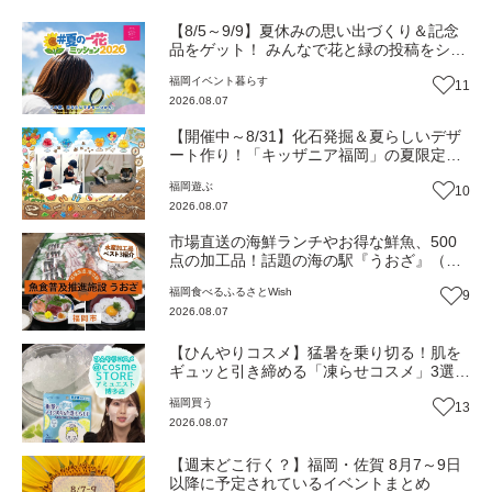
【8/5～9/9】夏休みの思い出づくり＆記念
品をゲット！ みんなで花と緑の投稿をシェ
アしながら 「夏の一花ミッション」にチャ
福岡
イベント
暮らす
11
レンジ【一人一花はなきん便り】Vol.55
2026.08.07
【開催中～8/31】化石発掘＆夏らしいデザ
ート作り！「キッザニア福岡」の夏限定ア
クティビティが熱い‼（福岡市博多区）
福岡
遊ぶ
10
2026.08.07
市場直送の海鮮ランチやお得な鮮魚、500
点の加工品！話題の海の駅『うおざ』（福
岡市・長浜）【ふるさとWish】
福岡
食べる
ふるさとWish
9
2026.08.07
【ひんやりコスメ】猛暑を乗り切る！肌を
ギュッと引き締める「凍らせコスメ」3選
【トレンド】
福岡
買う
13
2026.08.07
【週末どこ行く？】福岡・佐賀 8月7～9日
以降に予定されているイベントまとめ