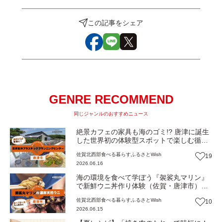
この記事をシェア
GENRE RECOMMEND
同じジャンルのおすすめニュース
絶景カフェの家具も海のゴミ!? 唐津に誕生
した世界初の体験型スポットで楽しむ循環
型グルメ（佐賀・唐津市）【ふるさと
佐賀北西部
食べる
暮らす
ふるさとWish
19
Wish】
2026.06.16
海の環境を食べて学ぼう『袈裟丸マリン』
で新鮮ウニ丼作り体験（佐賀・唐津市）
【ふるさとWish】
佐賀北西部
食べる
暮らす
ふるさとWish
10
2026.06.15