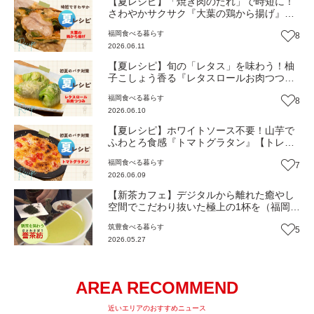
【夏レシピ】「焼き肉のたれ」で時短に！
さわやかサクサク『大葉の鶏から揚げ』
【トレンド】
福岡
食べる
暮らす
8
2026.06.11
【夏レシピ】旬の「レタス」を味わう！柚
子こしょう香る『レタスロールお肉つつ
み』【トレンド】
福岡
食べる
暮らす
8
2026.06.10
【夏レシピ】ホワイトソース不要！山芋で
ふわとろ食感『トマトグラタン』【トレン
ド】
福岡
食べる
暮らす
7
2026.06.09
【新茶カフェ】デジタルから離れた癒やし
空間でこだわり抜いた極上の1杯を（福岡・
直方市）【トレンド】
筑豊
食べる
暮らす
5
2026.05.27
AREA RECOMMEND
近いエリアのおすすめニュース