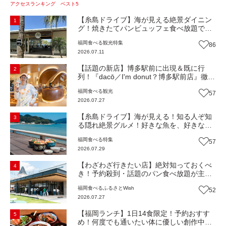
アクセスランキング ベスト5
【糸島ドライブ】海が見える絶景ダイニン
1
グ！焼きたてパンビュッフェ食べ放題で大
人気！糸島市二丈にニューオープン『Ibiza
福岡
食べる
観光
特集
86
Beach Cafe』（福岡・糸島市）【まち歩
2026.07.11
き】
【話題の新店】博多駅前に出現＆既に行
2
列！『dacō／I'm donut？博多駅前店』徹底
解剖！オーナーシェフ平子さんに聞いた楽
福岡
食べる
観光
57
しみ方＆イチオシメニューも紹介！（福岡
2026.07.27
市博多区）【まち歩き】
【糸島ドライブ】海が見える！知る人ぞ知
3
る隠れ絶景グルメ！好きな魚を、好きなだ
け！海鮮丼ランチビュッフェ『いとはん食
福岡
食べる
特集
57
堂』（福岡市西区）【まち歩き】
2026.07.29
【わざわざ行きたい店】絶対知っておくべ
4
き！予約殺到・話題のパン食べ放題が主
役！地域の愛されビュッフェレストラン
福岡
食べる
ふるさとWish
52
『bound garden』（福岡・新宮町）【まち
2026.07.27
歩き】
【福岡ランチ】1日14食限定！予約おすす
5
め！何度でも通いたい体に優しい創作中華