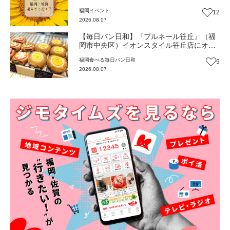
福岡
イベント
12
2026.08.07
【毎日パン日和】『プルネール笹丘』（福
岡市中央区）イオンスタイル笹丘店にオー
プン！従業員みんなで作り上げる地域密着
福岡
食べる
毎日パン日和
9
パン【福岡パン】
2026.08.07