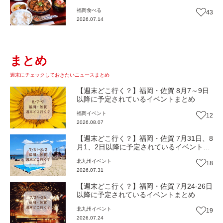
『いまここ太宰府』（福岡・太宰府市）
福岡
食べる
43
【まち歩き】
2026.07.14
まとめ
週末にチェックしておきたいニュースまとめ
【週末どこ行く？】福岡・佐賀 8月7～9日
以降に予定されているイベントまとめ
福岡
イベント
12
2026.08.07
【週末どこ行く？】福岡・佐賀 7月31日、8
月1、2日以降に予定されているイベントま
とめ
北九州
イベント
18
2026.07.31
【週末どこ行く？】福岡・佐賀 7月24-26日
以降に予定されているイベントまとめ
北九州
イベント
19
2026.07.24