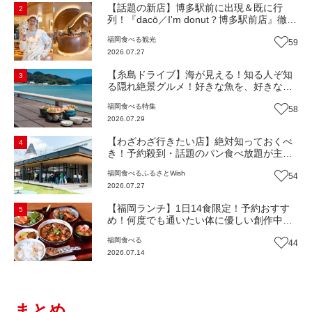
【話題の新店】博多駅前に出現＆既に行
2
列！『dacō／I'm donut？博多駅前店』徹底
解剖！オーナーシェフ平子さんに聞いた楽
福岡
食べる
観光
59
しみ方＆イチオシメニューも紹介！（福岡
2026.07.27
市博多区）【まち歩き】
【糸島ドライブ】海が見える！知る人ぞ知
3
る隠れ絶景グルメ！好きな魚を、好きなだ
け！海鮮丼ランチビュッフェ『いとはん食
福岡
食べる
特集
58
堂』（福岡市西区）【まち歩き】
2026.07.29
【わざわざ行きたい店】絶対知っておくべ
4
き！予約殺到・話題のパン食べ放題が主
役！地域の愛されビュッフェレストラン
福岡
食べる
ふるさとWish
54
『bound garden』（福岡・新宮町）【まち
2026.07.27
歩き】
【福岡ランチ】1日14食限定！予約おすす
5
め！何度でも通いたい体に優しい創作中華
『いまここ太宰府』（福岡・太宰府市）
福岡
食べる
44
【まち歩き】
2026.07.14
まとめ