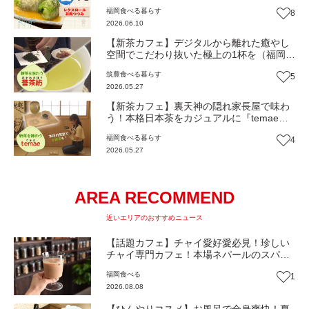
み』【トレンド】
福岡
食べる
暮らす
8
2026.06.10
【新茶カフェ】デジタルから離れた癒やし
空間でこだわり抜いた極上の1杯を（福岡・
直方市）【トレンド】
筑豊
食べる
暮らす
5
2026.05.27
【新茶カフェ】裏天神の隠れ家長屋で味わ
う！本格日本茶をカジュアルに『temae』
（福岡市中央区）【トレンド】
福岡
食べる
暮らす
4
2026.05.27
AREA RECOMMEND
近いエリアのおすすめニュース
【話題カフェ】チャイ愛好愛必見！珍しい
チャイ専門カフェ！本場ネパールのスパイ
スが香る『THE AU』がリニューアルオープ
福岡
食べる
1
ン（福岡市南区）【まち歩き】
2026.08.08
【ひんやりコスメ】お風呂で全身爽快！夏