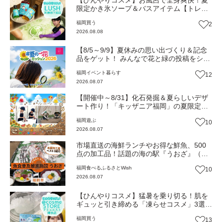
限定かき氷ソープ＆バスアイテム【トレン
ド】
福岡
買う
2
2026.08.08
【8/5～9/9】夏休みの思い出づくり＆記念
品をゲット！ みんなで花と緑の投稿をシェ
アしながら 「夏の一花ミッション」にチャ
福岡
イベント
暮らす
12
レンジ【一人一花はなきん便り】Vol.55
2026.08.07
【開催中～8/31】化石発掘＆夏らしいデザ
ート作り！「キッザニア福岡」の夏限定ア
クティビティが熱い‼（福岡市博多区）
福岡
遊ぶ
10
2026.08.07
市場直送の海鮮ランチやお得な鮮魚、500
点の加工品！話題の海の駅『うおざ』（福
岡市・長浜）【ふるさとWish】
福岡
食べる
ふるさとWish
10
2026.08.07
【ひんやりコスメ】猛暑を乗り切る！肌を
ギュッと引き締める「凍らせコスメ」3選
【トレンド】
福岡
買う
13