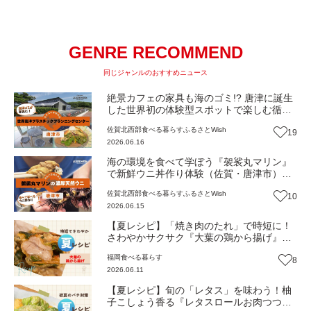
GENRE RECOMMEND
同じジャンルのおすすめニュース
絶景カフェの家具も海のゴミ!? 唐津に誕生
した世界初の体験型スポットで楽しむ循環
型グルメ（佐賀・唐津市）【ふるさと
佐賀北西部
食べる
暮らす
ふるさとWish
19
Wish】
2026.06.16
海の環境を食べて学ぼう『袈裟丸マリン』
で新鮮ウニ丼作り体験（佐賀・唐津市）
【ふるさとWish】
佐賀北西部
食べる
暮らす
ふるさとWish
10
2026.06.15
【夏レシピ】「焼き肉のたれ」で時短に！
さわやかサクサク『大葉の鶏から揚げ』
【トレンド】
福岡
食べる
暮らす
8
2026.06.11
【夏レシピ】旬の「レタス」を味わう！柚
子こしょう香る『レタスロールお肉つつ