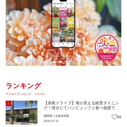
ランキング
アクセスランキング ベスト5
【糸島ドライブ】海が見える絶景ダイニン
1
グ！焼きたてパンビュッフェ食べ放題で大
人気！糸島市二丈にニューオープン『Ibiza
福岡
食べる
観光
特集
88
Beach Cafe』（福岡・糸島市）【まち歩
2026.07.11
き】