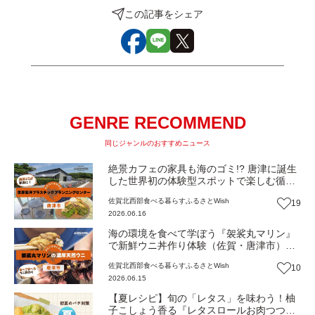
この記事をシェア
GENRE RECOMMEND
同じジャンルのおすすめニュース
絶景カフェの家具も海のゴミ!? 唐津に誕生
した世界初の体験型スポットで楽しむ循環
型グルメ（佐賀・唐津市）【ふるさと
佐賀北西部
食べる
暮らす
ふるさとWish
19
Wish】
2026.06.16
海の環境を食べて学ぼう『袈裟丸マリン』
で新鮮ウニ丼作り体験（佐賀・唐津市）
【ふるさとWish】
佐賀北西部
食べる
暮らす
ふるさとWish
10
2026.06.15
【夏レシピ】旬の「レタス」を味わう！柚
子こしょう香る『レタスロールお肉つつ