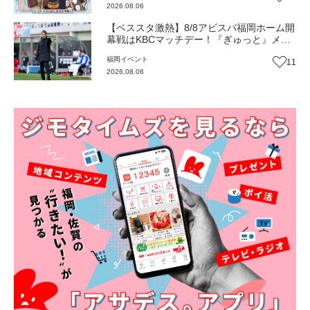
2026.08.06
【ベススタ激熱】8/8アビスパ福岡ホーム開
幕戦はKBCマッチデー！『ぎゅっと』メン
バーと一緒に熱く盛り上がろう‼
福岡
イベント
11
2026.08.06