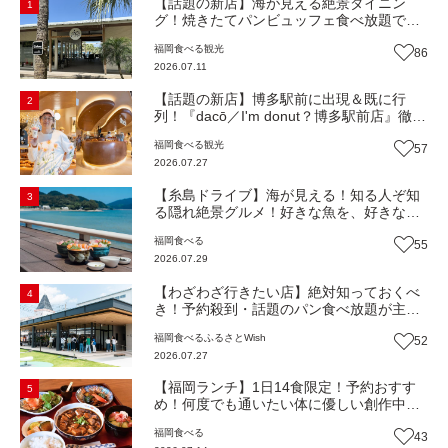
【話題の新店】海が見える絶景ダイニン
1
グ！焼きたてパンビュッフェ食べ放題で大
人気！糸島市二丈にニューオープン『Ibiza
福岡
食べる
観光
86
Beach Cafe』（福岡・糸島市）【まち歩
2026.07.11
き】
【話題の新店】博多駅前に出現＆既に行
2
列！『dacō／I'm donut？博多駅前店』徹底
解剖！オーナーシェフ平子さんに聞いた楽
福岡
食べる
観光
57
しみ方＆イチオシメニューも紹介！（福岡
2026.07.27
市博多区）【まち歩き】
【糸島ドライブ】海が見える！知る人ぞ知
3
る隠れ絶景グルメ！好きな魚を、好きなだ
け！海鮮丼ランチビュッフェ『いとはん食
福岡
食べる
55
堂』（福岡市西区）【まち歩き】
2026.07.29
【わざわざ行きたい店】絶対知っておくべ
4
き！予約殺到・話題のパン食べ放題が主
役！地域の愛されビュッフェレストラン
福岡
食べる
ふるさとWish
52
『bound garden』（福岡・新宮町）【まち
2026.07.27
歩き】
【福岡ランチ】1日14食限定！予約おすす
5
め！何度でも通いたい体に優しい創作中華
『いまここ太宰府』（福岡・太宰府市）
福岡
食べる
43
【まち歩き】