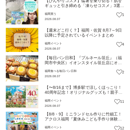
【ひんやりコスメ】猛暑を乗り切る！肌を
ギュッと引き締める「凍らせコスメ」3選
【トレンド】
福岡
買う
1
2026.08.07
【週末どこ行く？】福岡・佐賀 8月7～9日
以降に予定されているイベントまとめ
福岡
イベント
4
2026.08.07
【毎日パン日和】『プルネール笹丘』（福
岡市中央区）イオンスタイル笹丘店にオー
プン！従業員みんなで作り上げる地域密着
福岡
食べる
毎日パン日和
2
パン【福岡パン】
2026.08.07
【〜8/16まで】博多駅で涼しくほっこり！
40周年記念！オリジナルグッズも！親子揃
って「シルバニアファミリー展40th」へ行
福岡
イベント
11
こう（JR九州ホール）【イベント】
2026.08.07
【8/8・9】ミニランドセル作りに竹細工！
アクロス福岡『夏休みこども手作り体験』
伝統工芸の職人が直接手ほどき！（福岡市
福岡
イベント
12
中央区）【イベント】