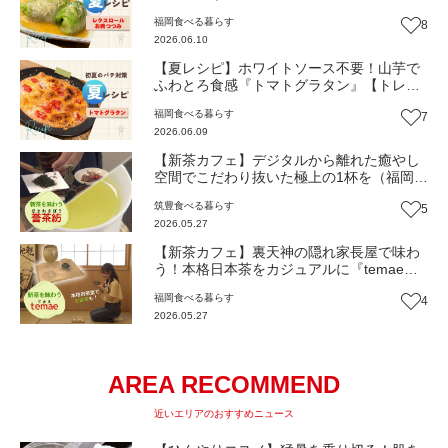
み』【トレンド】
福岡
食べる
暮らす
8
2026.06.10
【夏レシピ】ホワイトソース不要！山芋で
ふわとろ食感『トマトグラタン』【トレン
ド】
福岡
食べる
暮らす
7
2026.06.09
【新茶カフェ】デジタルから離れた癒やし
空間でこだわり抜いた極上の1杯を（福岡・
直方市）【トレンド】
筑豊
食べる
暮らす
5
2026.05.27
【新茶カフェ】裏天神の隠れ家長屋で味わ
う！本格日本茶をカジュアルに『temae』
（福岡市中央区）【トレンド】
福岡
食べる
暮らす
4
2026.05.27
AREA RECOMMEND
近いエリアのおすすめニュース