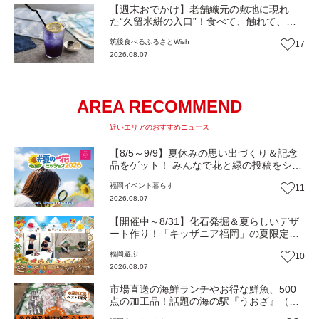
【週末おでかけ】老舗織元の敷地に現れ
た“久留米絣の入口”！食べて、触れて、ア
ートにも出会える『SAKATA CAFE』（福
筑後
食べる
ふるさとWish
17
岡・広川町）【まち歩き】
2026.08.07
AREA RECOMMEND
近いエリアのおすすめニュース
【8/5～9/9】夏休みの思い出づくり＆記念
品をゲット！ みんなで花と緑の投稿をシェ
アしながら 「夏の一花ミッション」にチャ
福岡
イベント
暮らす
11
レンジ【一人一花はなきん便り】Vol.55
2026.08.07
【開催中～8/31】化石発掘＆夏らしいデザ
ート作り！「キッザニア福岡」の夏限定ア
クティビティが熱い‼（福岡市博多区）
福岡
遊ぶ
10
2026.08.07
市場直送の海鮮ランチやお得な鮮魚、500
点の加工品！話題の海の駅『うおざ』（福
岡市・長浜）【ふるさとWish】