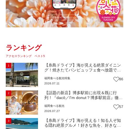
ランキング
アクセスランキング ベスト5
【糸島ドライブ】海が見える絶景ダイニン
1
グ！焼きたてパンビュッフェ食べ放題で大
人気！糸島市二丈にニューオープン『Ibiza
福岡
食べる
観光
特集
86
Beach Cafe』（福岡・糸島市）【まち歩
2026.07.11
き】
【話題の新店】博多駅前に出現＆既に行
2
列！『dacō／I'm donut？博多駅前店』徹底
解剖！オーナーシェフ平子さんに聞いた楽
福岡
食べる
観光
57
しみ方＆イチオシメニューも紹介！（福岡
2026.07.27
市博多区）【まち歩き】
【糸島ドライブ】海が見える！知る人ぞ知
3
る隠れ絶景グルメ！好きな魚を、好きなだ