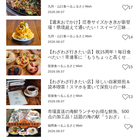
恋』物語～パリパリの一皿を焼き続けて～
九州・山口
食べる
ふるさとWish
17
（大分・日田市）【まち歩き】
2026.08.07
【週末おでかけ】圧巻サイズかき氷が新登
場！県境超えて通いたい！スイーツ三昧の
白いカフェ『cafebiyori（カフェビヨリ）』
九州・山口
食べる
ふるさとWish
14
（大分・日田市）【まち歩き】
2026.08.07
【わざわざ行きたい店】祝15周年！毎日食
べたい！常連客に「もうちょっと高くせん
ね」と言われる名物パン屋！パンと雑貨と
筑後
食べる
ふるさとWish
15
おいしいもの『ニコパン』（福岡・大木
2026.08.07
町）【まち歩き】
【わざわざ行きたい店】珍しい自家焙煎＆
貸本喫茶！スマホを置いて深煎りの一杯と
知らない一冊を味わう贅沢な時間『たみえ
筑後
食べる
ふるさとWish
13
る珈琲店／貸本 利文庫』（福岡・大木町）
2026.08.07
【まち歩き】
市場直送の海鮮ランチやお得な鮮魚、500
点の加工品！話題の海の駅『うおざ』（福
岡市・長浜）【ふるさとWish】
福岡
食べる
ふるさとWish
9
2026.08.07