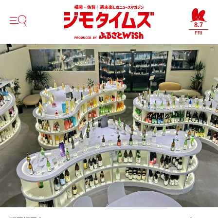
8.7
FRI