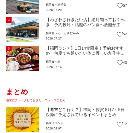
け！海鮮丼ランチビュッフェ『いとはん食
福岡
食べる
特集
57
堂』（福岡市西区）【まち歩き】
2026.07.29
【わざわざ行きたい店】絶対知っておくべ
4
き！予約殺到・話題のパン食べ放題が主
役！地域の愛されビュッフェレストラン
福岡
食べる
ふるさとWish
52
『bound garden』（福岡・新宮町）【まち
2026.07.27
歩き】
【福岡ランチ】1日14食限定！予約おすす
5
め！何度でも通いたい体に優しい創作中華
『いまここ太宰府』（福岡・太宰府市）
福岡
食べる
43
【まち歩き】
2026.07.14
まとめ
週末にチェックしておきたいニュースまとめ
【週末どこ行く？】福岡・佐賀 8月7～9日
以降に予定されているイベントまとめ
福岡
イベント
12
2026.08.07