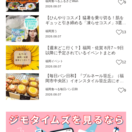
福岡
食べる
ふるさとWish
9
2026.08.07
【ひんやりコスメ】猛暑を乗り切る！肌を
ギュッと引き締める「凍らせコスメ」3選
【トレンド】
福岡
買う
13
2026.08.07
【週末どこ行く？】福岡・佐賀 8月7～9日
以降に予定されているイベントまとめ
福岡
イベント
12
2026.08.07
【毎日パン日和】『プルネール笹丘』（福
岡市中央区）イオンスタイル笹丘店にオー
プン！従業員みんなで作り上げる地域密着
福岡
食べる
毎日パン日和
9
パン【福岡パン】
2026.08.07