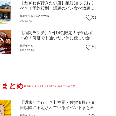
【わざわざ行きたい店】絶対知っておく
べき！予約殺到・話題のパン食べ放題が
主役！地域の愛されビュッフェレストラ
福岡
食べる
ふるさとWish
52
ン『bound garden』（福岡・新宮町）
2026.07.27
【まち歩き】
【福岡ランチ】1日14食限定！予約おす
すめ！何度でも通いたい体に優しい創作
中華『いまここ太宰府』（福岡・太宰府
福岡
食べる
43
市）【まち歩き】
2026.07.14
まとめ
週末にチェックしておきたいニュースまとめ
【週末どこ行く？】福岡・佐賀 8月7～9
日以降に予定されているイベントまとめ
福岡
イベント