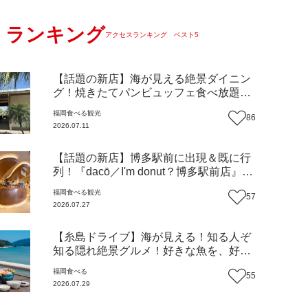
ランキング
アクセスランキング ベスト5
【話題の新店】海が見える絶景ダイニン
グ！焼きたてパンビュッフェ食べ放題で
大人気！糸島市二丈にニューオープン
福岡
食べる
観光
86
『Ibiza Beach Cafe』（福岡・糸島市）
2026.07.11
【まち歩き】
【話題の新店】博多駅前に出現＆既に行
列！『dacō／I'm donut？博多駅前店』徹
底解剖！オーナーシェフ平子さんに聞い
福岡
食べる
観光
57
た楽しみ方＆イチオシメニューも紹介！
2026.07.27
（福岡市博多区）【まち歩き】
【糸島ドライブ】海が見える！知る人ぞ
知る隠れ絶景グルメ！好きな魚を、好き
なだけ！海鮮丼ランチビュッフェ『いと
福岡
食べる
55
はん食堂』（福岡市西区）【まち歩き】
2026.07.29