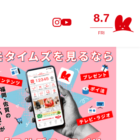
8.7
FRI