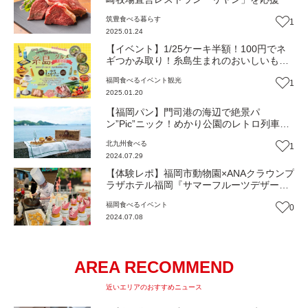
筑豊
食べる
暮らす
1
2025.01.24
【イベント】1/25ケーキ半額！100円でネ
ギつかみ取り！糸島生まれのおいしいもの
大放出‼『糸島グルメ大感謝祭』（糸島市）
福岡
食べる
イベント
観光
1
2025.01.20
【福岡パン】門司港の海辺で絶景パ
ン”Pic”ニック！めかり公園のレトロ列車内
に今年5月オープン！『Pic Mekari
北九州
食べる
1
Park』 （北九州市門司区）
2024.07.29
【体験レポ】福岡市動物園×ANAクラウンプ
ラザホテル福岡『サマーフルーツデザート
ビュッフェ～SWEEZOO 2024～』に行っ
福岡
食べる
イベント
0
てきた！（福岡市中央区）
2024.07.08
AREA RECOMMEND
近いエリアのおすすめニュース