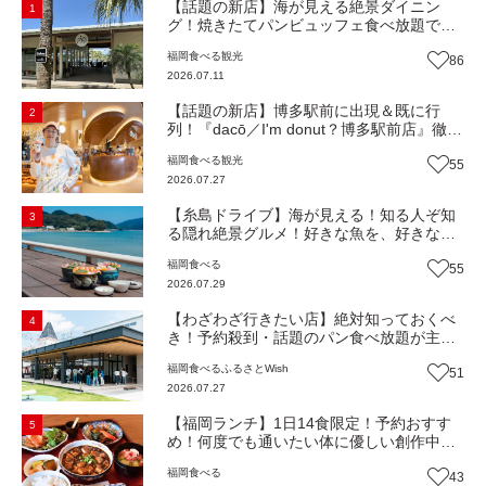
【話題の新店】海が見える絶景ダイニン
1
グ！焼きたてパンビュッフェ食べ放題で大
人気！糸島市二丈にニューオープン『Ibiza
福岡
食べる
観光
86
Beach Cafe』（福岡・糸島市）【まち歩
2026.07.11
き】
【話題の新店】博多駅前に出現＆既に行
2
列！『dacō／I'm donut？博多駅前店』徹底
解剖！オーナーシェフ平子さんに聞いた楽
福岡
食べる
観光
55
しみ方＆イチオシメニューも紹介！（福岡
2026.07.27
市博多区）【まち歩き】
【糸島ドライブ】海が見える！知る人ぞ知
3
る隠れ絶景グルメ！好きな魚を、好きなだ
け！海鮮丼ランチビュッフェ『いとはん食
福岡
食べる
55
堂』（福岡市西区）【まち歩き】
2026.07.29
【わざわざ行きたい店】絶対知っておくべ
4
き！予約殺到・話題のパン食べ放題が主
役！地域の愛されビュッフェレストラン
福岡
食べる
ふるさとWish
51
『bound garden』（福岡・新宮町）【まち
2026.07.27
歩き】
【福岡ランチ】1日14食限定！予約おすす
5
め！何度でも通いたい体に優しい創作中華
『いまここ太宰府』（福岡・太宰府市）
福岡
食べる
43
【まち歩き】