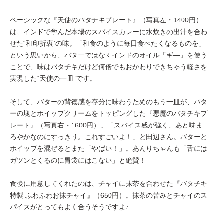
ベーシックな『天使のバタチキプレート』（写真左・1400円）
は、インドで学んだ本場のスパイスカレーに水炊きの出汁を合わ
せた“和印折衷”の味。「和食のように毎日食べたくなるものを」
という思いから、バターではなくインドのオイル「ギ―」を使う
ことで、味はバタチキだけど何倍でもおかわりできちゃう軽さを
実現した“天使の一皿”です。
そして、バターの背徳感を存分に味わうためのもう一皿が、バタ
ーの塊とホイップクリームをトッピングした『悪魔のバタチキプ
レート』（写真右・1600円）。「スパイス感が強く、あと味ま
ろやかなのにすっきり。これすごいよ！」と田辺さん。バターと
ホイップを混ぜるとまた「やばい！」。あんりちゃんも「舌には
ガツンとくるのに胃袋にはこない」と絶賛！
食後に用意してくれたのは、チャイに抹茶を合わせた『バタチキ
特製 ふわふわお抹チャイ』（650円）。抹茶の苦みとチャイのス
パイスがとってもよく合うそうですよ♪