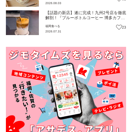
2026.08.03
【話題の新店】遂に完成！九州2号店を徹底
解剖！『ブルーボトルコーヒー 博多カフ
ェ』でしか体験できない伊万里焼と和紙に
福岡
食べる
23
囲まれて味わう一杯＆一皿（福岡市博多
2026.07.31
区）【まち歩き】