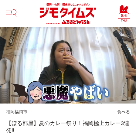
8.6
THU
福岡
福岡市
食べる
【ぼる部屋】夏のカレー祭り！福岡極上カレー3連
発‼