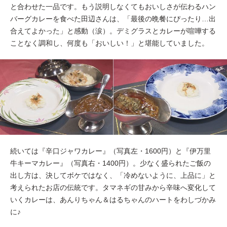
と合わせた一品です。もう説明しなくてもおいしさが伝わるハン
バーグカレーを食べた田辺さんは、「最後の晩餐にぴったり…出
合えてよかった」と感動（涙）。デミグラスとカレーが喧嘩する
ことなく調和し、何度も「おいしい！」と堪能していました。
続いては『辛口ジャワカレー』（写真左・1600円）と『伊万里
牛キーマカレー』（写真右・1400円）。少なく盛られたご飯の
出し方は、決してボケではなく、「冷めないように、上品に」と
考えられたお店の伝統です。タマネギの甘みから辛味へ変化して
いくカレーは、あんりちゃん＆はるちゃんのハートをわしづかみ
に♪