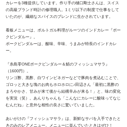
カレーを3種提供しています。作り手の樋口剛士さんは、スイス
の高級ブランド時計の修理職人。1ミリ以下の制度で仕事をして
いたのが、繊細なスパイスのブレンドに生かされています。
看板メニューは、ポルトガル料理がルーツのインドカレー『ポー
クビンダルー』。
ポークビンダルーは、酸味、辛味、うまみが特長のインドカレ
ー。
『糸島零ONEポークビンダルー＆鯖のフィッシュマサラ』
（1600円）。
リンゴ酢、黒酢、白ワインビネガーなどで豚肉を煮込むことで、
ゴロッと大きな塊のお肉もホロホロに♪田辺さん「最初に黒酢の
まろやかさ、甘みが来て後から結構辛みが来る！」と、味の変化
を実況（笑）。あんりちゃんも「こんなにカレーに酸味ってなじ
むんだね」と意外な相性の良さに驚いていました。
あいがけの『フィッシュマサラ』は、新鮮なサバを入手できたと
きのみのレアメニュー。メニューに並んでいたときはぜひ！