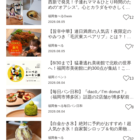
西新で発見！子連れママ＆ひとり時間のた
めの“オアシス”。心とカラダをやさしく解
きほぐしてくれるとっておきのカフェ『墨
福岡
食べる
Oasis
12
西哥』（福岡市早良区）【Oasis~心の休息
2026.08.05
地をめぐる旅~】
【旨辛中華】連日満席の人気店！夜限定の
やみつき「毛沢東スペアリブ」とは？！
（福岡市中央区）【トレンド】
福岡
食べる
7
2026.08.05
【8/30まで】猛暑逃れ美術館で北欧の世界
へ！福岡市美術館に約300点が集結！この
夏限定の心癒されるとっておきの時間『ト
福岡
イベント
13
ーベとムーミン展』【イベント】
2026.08.04
【毎日パン日和】『dacō／I'm donut？』
（福岡市博多区）話題の2店舗が博多駅前に
同時オープン！店舗限定の新商品も【福岡
福岡
食べる
毎日パン日和
8
パン】
2026.08.04
【白金かき氷】絶対に予約がおすすめ！超
人気かき氷！自家製シロップ＆旬の果物が
彩る極上の一杯『縁と氷』（福岡市中央区
福岡
食べる
32
白金）【まち歩き】