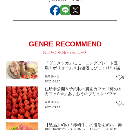
GENRE RECOMMEND
同じジャンルのおすすめニュース
『ダコメッカ』にモーニングプレート登
場！ボリューム＆お値段にびっくり‼（福岡
市博多区）【トレンド】
福岡
食べる
8
2025.04.15
住所非公開＆予約制の農園カフェ『梅の木
カフェAnk』あまおうのブリュレパフェが
人気！（飯塚市）【グルメ】
筑豊
食べる
1
2025.03.14
【絶品】幻の「赤崎牛」の復活を願い…赤
崎牧場直営レストラン「リヤン」を応援