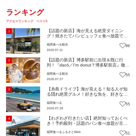
ランキング
アクセスランキング ベスト5
【話題の新店】海が見える絶景ダイニン
1
グ！焼きたてパンビュッフェ食べ放題で大
人気！糸島市二丈にニューオープン『Ibiza
福岡
食べる
観光
86
Beach Cafe』（福岡・糸島市）【まち歩
2026.07.11
き】
【話題の新店】博多駅前に出現＆既に行
2
列！『dacō／I'm donut？博多駅前店』徹底
解剖！オーナーシェフ平子さんに聞いた楽
福岡
食べる
観光
55
しみ方＆イチオシメニューも紹介！（福岡
2026.07.27
市博多区）【まち歩き】
【糸島ドライブ】海が見える！知る人ぞ知
3
る隠れ絶景グルメ！好きな魚を、好きなだ
け！海鮮丼ランチビュッフェ『いとはん食
福岡
食べる
55
堂』（福岡市西区）【まち歩き】
2026.07.29
【わざわざ行きたい店】絶対知っておくべ
4
き！予約殺到・話題のパン食べ放題が主
役！地域の愛されビュッフェレストラン
福岡
食べる
ふるさとWish
51
『bound garden』（福岡・新宮町）【まち