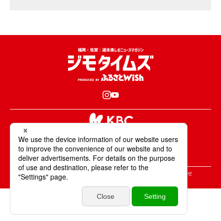
KBCが取材・撮影した情報・映像は国内外の
テレビ・ラジオ・インターネットなどで放送・配信します。
All Rights Reserved. Copyright © KBC Co.,Ltd.
＞ジモタイムズについて
＞広告掲載のご案内
＞お問合せ
＞個人情報の取り扱いについて
＞サイトポリシーについて
毎日パン日和
特集
エリア
いいね
投稿