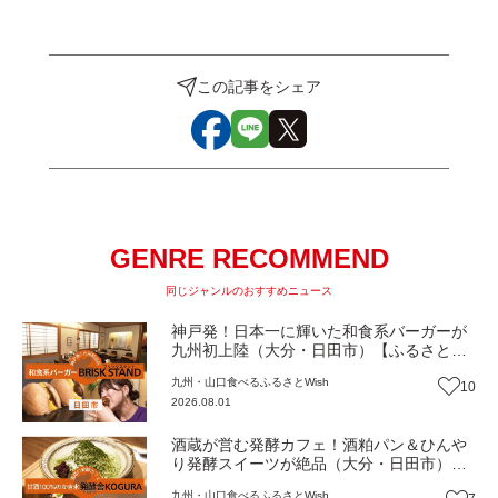
この記事をシェア
GENRE RECOMMEND
同じジャンルのおすすめニュース
神戸発！日本一に輝いた和食系バーガーが
九州初上陸（大分・日田市）【ふるさと
Wish】
九州・山口
食べる
ふるさとWish
10
2026.08.01
酒蔵が営む発酵カフェ！酒粕パン＆ひんや
り発酵スイーツが絶品（大分・日田市）
【ふるさとWish】
九州・山口
食べる
ふるさとWish