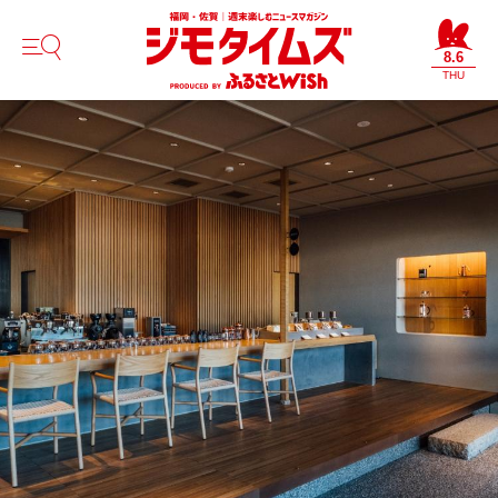
8.6
THU