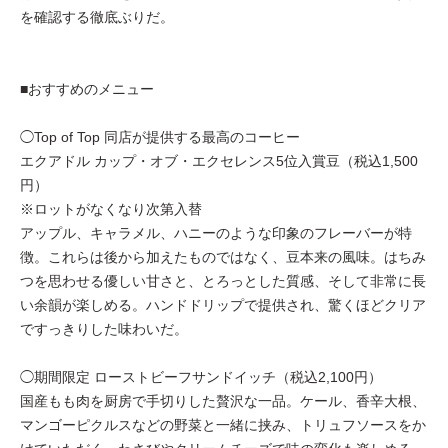
を確認する徹底ぶりだ。
■おすすめのメニュー
◯Top of Top 同店が提供する最高のコーヒー
エクアドル カップ・オブ・エクセレンス5位入賞豆（税込1,500
円）
※ロットがなくなり次第入替
アップル、キャラメル、ハニーのような印象のフレーバーが特
徴。これらは後から加えたものではなく、豆本来の風味。はちみ
つを思わせる優しい甘さと、とろっとした質感、そして非常に長
い余韻が楽しめる。ハンドドリップで提供され、驚くほどクリア
ですっきりした味わいだ。
◯期間限定 ローストビーフサンドイッチ（税込2,100円）
国産もも肉を厨房で手切りした贅沢な一品。ケール、香辛大根、
マンゴーピクルスなどの野菜と一緒に挟み、トリュフソースをか