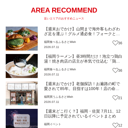
AREA RECOMMEND
近いエリアのおすすめニュース
【週末おでかけ】山間まで海外客もわざわ
ざ足を運ぶ！グルメ通必食！フォークとナ
イフで食べたい“ごちそうハンバーガ
福岡
食べる
ふるさとWish
36
ー”『バーガートウカ』（福岡・篠栗町）
2026.07.11
【まち歩き】
【福岡ラーメン】昼3時間だけ！泡立つ鶏白
湯！焼き肉店の店主が本気で仕込む「鶏を
食べるラーメン」『とり焼肉 悠和』（福
福岡
食べる
ふるさとWish
36
岡・篠栗町）【まち歩き】
2026.07.11
【週末おでかけ】老舗探訪！お遍路の町で
愛されて85年。目指すは100年！店の命は4
代目が舌で受け継いだ“すっと消える
福岡
買う
ふるさとWish
21
餡”『村嶋饅頭店』（福岡・篠栗町）【まち
2026.07.11
歩き】
【週末どこ行く？】福岡・佐賀 7月11、12
日以降に予定されているイベントまとめ
福岡
イベント
12