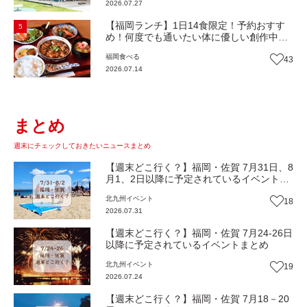
2026.07.27
歩き】
【福岡ランチ】1日14食限定！予約おすす
5
め！何度でも通いたい体に優しい創作中華
『いまここ太宰府』（福岡・太宰府市）
福岡
食べる
43
【まち歩き】
2026.07.14
まとめ
週末にチェックしておきたいニュースまとめ
【週末どこ行く？】福岡・佐賀 7月31日、8
月1、2日以降に予定されているイベントま
とめ
北九州
イベント
18
2026.07.31
【週末どこ行く？】福岡・佐賀 7月24-26日
以降に予定されているイベントまとめ
北九州
イベント
19
2026.07.24
【週末どこ行く？】福岡・佐賀 7月18－20