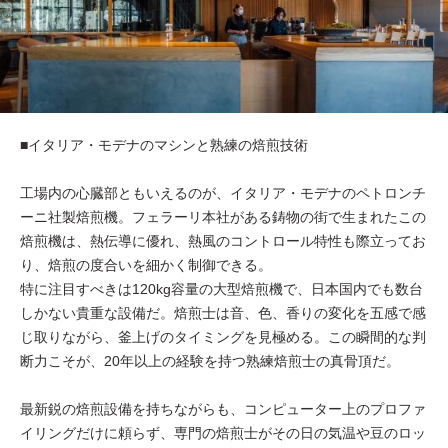
■イタリア・モデナのマシンと熟練の焙煎技術
工場内の心臓部ともいえるのが、イタリア・モデナのペトロンチ
ーニ社製焙煎機。フェラーリ本社がある鋳物の街で生まれたこの
焙煎機は、熱伝導に優れ、熱風のコントロール特性も際立ってお
り、焙煎の度合いを細かく制御できる。
特に注目すべきは120kg容量の大型焙煎機で、日本国内でも数台
しかない貴重な設備だ。焙煎士は音、色、香りの変化を五感で感
じ取りながら、釜上げのタイミングを見極める。この瞬間的な判
断力こそが、20年以上の経験を持つ熟練焙煎士の真骨頂だ。
最新鋭の焙煎設備を持ちながらも、コンピューター上のプロファ
イリングだけに頼らず、専門の焙煎士がその日の気温や豆のロッ