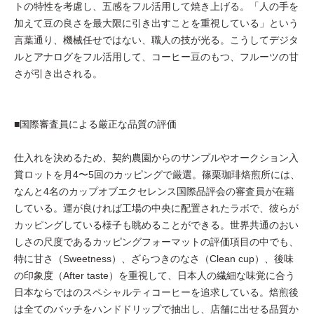
トの特性を考慮し、五感をフル活用して焼き上げる。「人の手を
加えて豆の良さを最大限に引き出すことを重視している」という
言葉通り、機械任せではない、職人の技が光る。こうしてデジタ
ルとアナログをフル活用して、コーヒー豆のもつ、フルーツの甘
さが引き出される。
■国際審査員による厳正な品質の評価
仕入れを決めるため、契約農園からのサンプルやオークション入
賞ロットを月4〜5回のカッピングで厳選。篠栗珈琲焙煎所には、
なんと4名のカップオブエクセレンス国際品評会の審査員が在籍
している。運が良ければ工場の中央に配置されたラボで、彼らが
カッピングしている様子も眺めることができる。世界共通のおい
しさの尺度であるカッピングフォーマットの評価項目の中でも、
特に甘さ（Sweetness）、ざらつきのなさ（Clean cup）、後味
の印象度（After taste）を重視して、日本人の繊細な味覚に合う
日本ならではのスペシャルティコーヒーを追求している。焙煎後
は全てのバッチをハンドドリップで抽出し、店舗に出せる品質か