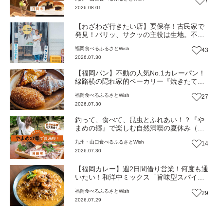
7
2026.08.01
【わざわざ行きたい店】要保存！古民家で
発見！パリッ、サクッの主役は生地。不定
期営業の絶品クレープ店！食べたそばから
福岡
食べる
ふるさとWish
43
また食べたくなる『TAKE THE CREPE』
2026.07.30
（福岡・久山町）【まち歩き】
【福岡パン】不動の人気No.1カレーパン！
線路横の隠れ家的ベーカリー『焼きたてパ
ン工房 かえでの木』毎日食べても飽きない
福岡
食べる
ふるさとWish
27
味が自慢！（福岡・須恵町）【まち歩き】
2026.07.30
釣って、食べて、昆虫とふれあい！？『や
まめの郷』で楽しむ自然満喫の夏休み（大
分・日田市）【ふるさとWish】
九州・山口
食べる
ふるさとWish
14
2026.07.30
【福岡カレー】週2日間借り営業！何度も通
いたい！和洋中ミックス「旨味型スパイス
カレー」！熟練料理人がたどり着いた一皿
福岡
食べる
ふるさとWish
29
『CodaSPICE』（福岡・須恵町）【まち歩
2026.07.29
き】