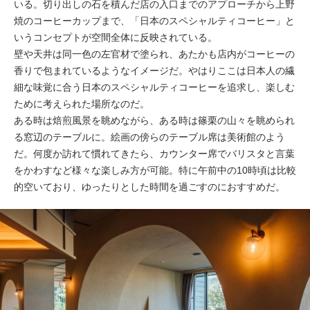
いる。切り出しの石を積んだ店の入口までのアプローチから上野
焼のコーヒーカップまで、「日本のスペシャルティコーヒー」と
いうコンセプトが空間全体に反映されている。
壁や天井は同一色の左官材で塗られ、あたかも店内がコーヒーの
香りで包まれているようなイメージだ。やはりここは日本人の繊
細な味覚に合う日本のスペシャルティコーヒーを追求し、楽しむ
ために考えられた場所なのだ。
ある時は焙煎風景を眺めながら、ある時は篠栗の山々を眺められ
る窓辺のテーブルに。絵画の傍らのテーブル席は美術館のよう
だ。何度か訪れて慣れてきたら、カウンター席でバリスタと言葉
をかわすなど様々な楽しみ方が可能。特に午前中の10時頃は比較
的空いており、ゆったりとした時間を過ごすのにおすすめだ。