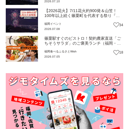
2026.07.10
【2026花火】7/11花火約900発＆山笠！
100年以上続く篠栗町を代表する祭り『篠
栗祇園夏まつり』（福岡・篠栗町）【イベ
福岡
イベント
34
ント】
2026.07.08
篠栗駅すぐのビストロ！契約農家直送「ご
ちそうサラダ」のご褒美ランチ（福岡・篠
栗町）【ふるさとWish】
福岡
食べる
ふるさとWish
18
2026.07.05