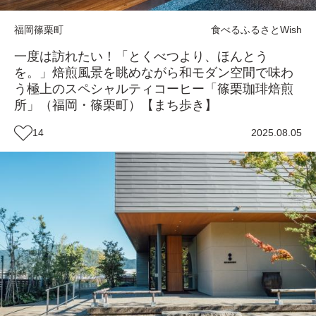
福岡
篠栗町
食べる
ふるさとWish
一度は訪れたい！「とくべつより、ほんとう
を。」焙煎風景を眺めながら和モダン空間で味わ
う極上のスペシャルティコーヒー「篠栗珈琲焙煎
所」（福岡・篠栗町）【まち歩き】
14
2025.08.05