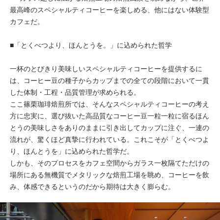
最高峰のスペシャルティコーヒーを楽しめる、他にはない体験型
カフェだ。
■「とくべつより、ほんとうを。」に込められた哲学
一杯のとびきり美味しいスペシャルティコーヒーを提供するに
は、コーヒー豆の種子からカップまでの全ての段階において一貫
した体制・工程・品質管理が求められる。
ここ篠栗珈琲焙煎所では、そんなスペシャルティコーヒーの考え
方に忠実に、選び抜いた高品質なコーヒー豆一粒一粒に宿るほん
とうの美味しさをありのままに引き出してカップに注ぐ、一連の
流れが、驚くほど真摯に行われている。これこそが「とくべつよ
り、ほんとうを」に込められた哲学だ。
しかも、そのプロセスをカフェ空間からガラス一枚隔てただけの
場所にある無機質でメタリックな焙煎工場を眺め、コーヒーを飲
み、体感できるというのだから期待は大きく膨らむ。