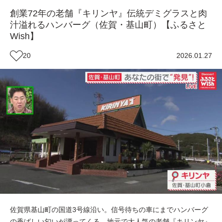
創業72年の老舗『キリンヤ』伝統デミグラスと肉
汁溢れるハンバーグ（佐賀・基山町）【ふるさと
Wish】
20
2026.01.27
佐賀県基山町の国道3号線沿い。信号待ちの車にまでハンバーグ
の香ばしい匂いが漂ってくる、地元で大人気の老舗『キリンヤ』