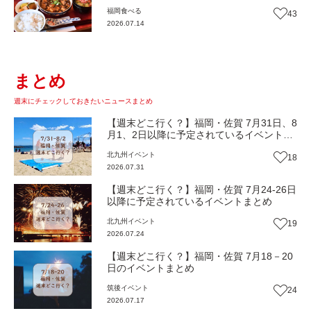
『いまここ太宰府』（福岡・太宰府市）
福岡
食べる
43
【まち歩き】
2026.07.14
まとめ
週末にチェックしておきたいニュースまとめ
【週末どこ行く？】福岡・佐賀 7月31日、8
月1、2日以降に予定されているイベントま
とめ
北九州
イベント
18
2026.07.31
【週末どこ行く？】福岡・佐賀 7月24-26日
以降に予定されているイベントまとめ
北九州
イベント
19
2026.07.24
【週末どこ行く？】福岡・佐賀 7月18－20
日のイベントまとめ
筑後
イベント
24
2026.07.17