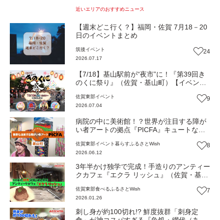
近いエリアのおすすめニュース
【週末どこ行く？】福岡・佐賀 7月18－20
日のイベントまとめ
筑後
イベント
24
2026.07.17
【7/18】基山駅前が“夜市”に！『第39回き
のくに祭り』（佐賀・基山町）【イベン
ト】
佐賀東部
イベント
9
2026.07.04
病院の中に美術館！？世界が注目する障が
い者アートの拠点『PICFA』キュートなオ
リジナルグッズ（佐賀・基山町）【ふるさ
佐賀東部
イベント
暮らす
ふるさとWish
8
とWish】
2026.06.12
3年半かけ独学で完成！手造りのアンティー
クカフェ『エクラ リッシュ』（佐賀・基山
町）【ふるさとWish】
佐賀東部
食べる
ふるさとWish
7
2026.01.26
刺し身が約100切れ!? 鮮度抜群「刺身定
食」が神コスパすぎる『魚処・網代（あじ