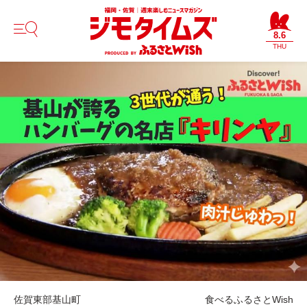
8.6
THU
佐賀東部
基山町
食べる
ふるさとWish