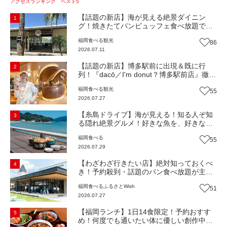
アクセスランキング ベスト5
【話題の新店】海が見える絶景ダイニン
1
グ！焼きたてパンビュッフェ食べ放題で大
人気！糸島市二丈にニューオープン『Ibiza
福岡
食べる
観光
86
Beach Cafe』（福岡・糸島市）【まち歩
2026.07.11
き】
【話題の新店】博多駅前に出現＆既に行
2
列！『dacō／I'm donut？博多駅前店』徹底
解剖！オーナーシェフ平子さんに聞いた楽
福岡
食べる
観光
55
しみ方＆イチオシメニューも紹介！（福岡
2026.07.27
市博多区）【まち歩き】
【糸島ドライブ】海が見える！知る人ぞ知
3
る隠れ絶景グルメ！好きな魚を、好きなだ
け！海鮮丼ランチビュッフェ『いとはん食
福岡
食べる
55
堂』（福岡市西区）【まち歩き】
2026.07.29
【わざわざ行きたい店】絶対知っておくべ
4
き！予約殺到・話題のパン食べ放題が主
役！地域の愛されビュッフェレストラン
福岡
食べる
ふるさとWish
51
『bound garden』（福岡・新宮町）【まち
2026.07.27
歩き】
【福岡ランチ】1日14食限定！予約おすす
5
め！何度でも通いたい体に優しい創作中華