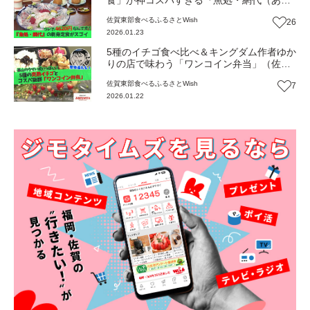
ろ）』（佐賀・基山町）【ふるさとWish】
佐賀東部
食べる
ふるさとWish
26
2026.01.23
5種のイチゴ食べ比べ＆キングダム作者ゆか
りの店で味わう「ワンコイン弁当」（佐
賀・基山町）【ふるさとWish】
佐賀東部
食べる
ふるさとWish
7
2026.01.22