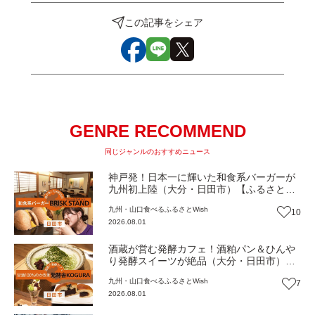
この記事をシェア
GENRE RECOMMEND
同じジャンルのおすすめニュース
神戸発！日本一に輝いた和食系バーガーが
九州初上陸（大分・日田市）【ふるさと
Wish】
九州・山口
食べる
ふるさとWish
10
2026.08.01
酒蔵が営む発酵カフェ！酒粕パン＆ひんや
り発酵スイーツが絶品（大分・日田市）
【ふるさとWish】
九州・山口
食べる
ふるさとWish
7
2026.08.01