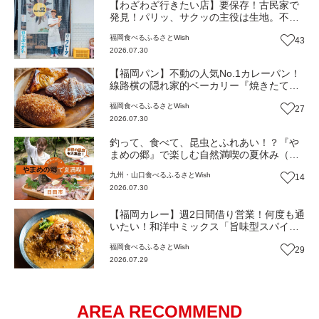
【わざわざ行きたい店】要保存！古民家で
発見！パリッ、サクッの主役は生地。不定
期営業の絶品クレープ店！食べたそばから
福岡
食べる
ふるさとWish
43
また食べたくなる『TAKE THE CREPE』
2026.07.30
（福岡・久山町）【まち歩き】
【福岡パン】不動の人気No.1カレーパン！
線路横の隠れ家的ベーカリー『焼きたてパ
ン工房 かえでの木』毎日食べても飽きない
福岡
食べる
ふるさとWish
27
味が自慢！（福岡・須恵町）【まち歩き】
2026.07.30
釣って、食べて、昆虫とふれあい！？『や
まめの郷』で楽しむ自然満喫の夏休み（大
分・日田市）【ふるさとWish】
九州・山口
食べる
ふるさとWish
14
2026.07.30
【福岡カレー】週2日間借り営業！何度も通
いたい！和洋中ミックス「旨味型スパイス
カレー」！熟練料理人がたどり着いた一皿
福岡
食べる
ふるさとWish
29
『CodaSPICE』（福岡・須恵町）【まち歩
2026.07.29
き】
AREA RECOMMEND