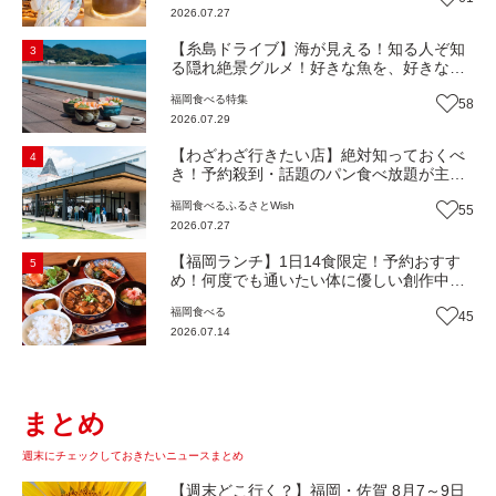
2026.07.27
市博多区）【まち歩き】
【糸島ドライブ】海が見える！知る人ぞ知
3
る隠れ絶景グルメ！好きな魚を、好きなだ
け！海鮮丼ランチビュッフェ『いとはん食
福岡
食べる
特集
58
堂』（福岡市西区）【まち歩き】
2026.07.29
【わざわざ行きたい店】絶対知っておくべ
4
き！予約殺到・話題のパン食べ放題が主
役！地域の愛されビュッフェレストラン
福岡
食べる
ふるさとWish
55
『bound garden』（福岡・新宮町）【まち
2026.07.27
歩き】
【福岡ランチ】1日14食限定！予約おすす
5
め！何度でも通いたい体に優しい創作中華
『いまここ太宰府』（福岡・太宰府市）
福岡
食べる
45
【まち歩き】
2026.07.14
まとめ
週末にチェックしておきたいニュースまとめ
【週末どこ行く？】福岡・佐賀 8月7～9日