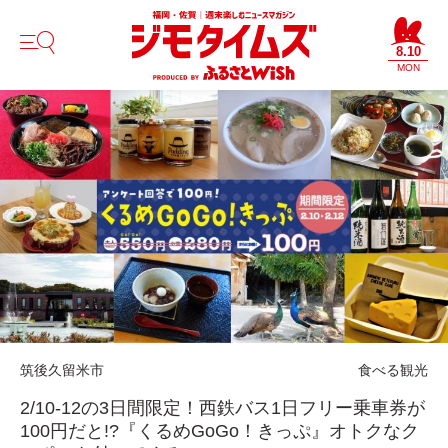
8.10
MON
筑後
久留米市
食べる
観光
2/10-12の3日間限定！西鉄バス1日フリー乗車券が
100円だと!?『くるめGoGo！きっぷ』オトクなク