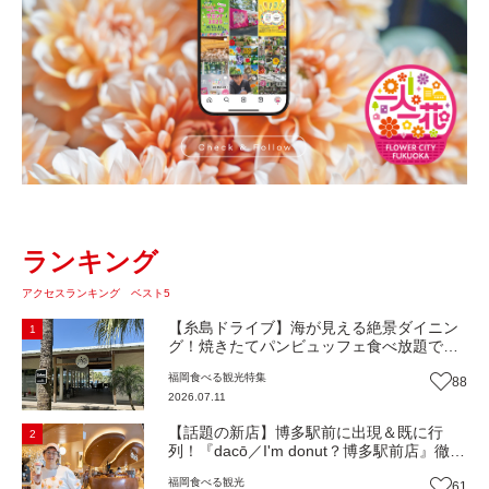
ランキング
アクセスランキング ベスト5
【糸島ドライブ】海が見える絶景ダイニン
1
グ！焼きたてパンビュッフェ食べ放題で大
人気！糸島市二丈にニューオープン『Ibiza
福岡
食べる
観光
特集
88
Beach Cafe』（福岡・糸島市）【まち歩
2026.07.11
き】
【話題の新店】博多駅前に出現＆既に行
2
列！『dacō／I'm donut？博多駅前店』徹底
解剖！オーナーシェフ平子さんに聞いた楽
福岡
食べる
観光
61
しみ方＆イチオシメニューも紹介！（福岡