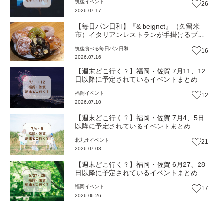
筑後
イベント
26
2026.07.17
【毎日パン日和】『& beignet』（久留米
市）イタリアンレストランが手掛けるブリ
オッシュ生地のドーナツ【福岡パン】
筑後
食べる
毎日パン日和
16
2026.07.16
【週末どこ行く？】福岡・佐賀 7月11、12
日以降に予定されているイベントまとめ
福岡
イベント
12
2026.07.10
【週末どこ行く？】福岡・佐賀 7月4、5日
以降に予定されているイベントまとめ
北九州
イベント
21
2026.07.03
【週末どこ行く？】福岡・佐賀 6月27、28
日以降に予定されているイベントまとめ
福岡
イベント
17
2026.06.26