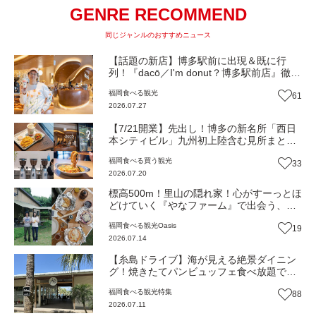
GENRE RECOMMEND
同じジャンルのおすすめニュース
【話題の新店】博多駅前に出現＆既に行
列！『dacō／I'm donut？博多駅前店』徹底
解剖！オーナーシェフ平子さんに聞いた楽
福岡
食べる
観光
61
しみ方＆イチオシメニューも紹介！（福岡
2026.07.27
市博多区）【まち歩き】
【7/21開業】先出し！博多の新名所「西日
本シティビル」九州初上陸含む見所まとめ
記事（福岡市博多区）
福岡
食べる
買う
観光
33
2026.07.20
標高500m！里山の隠れ家！心がすーっとほ
どけていく『やなファーム』で出会う、本
当の豊かさと優しい暮らし（福岡・東峰
福岡
食べる
観光
Oasis
19
村）【Oasis~心の休息地をめぐる旅~】
2026.07.14
【糸島ドライブ】海が見える絶景ダイニン
グ！焼きたてパンビュッフェ食べ放題で大
人気！糸島市二丈にニューオープン『Ibiza
福岡
食べる
観光
特集
88
Beach Cafe』（福岡・糸島市）【まち歩
2026.07.11
き】