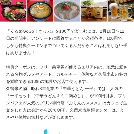
『くるめGoGo！きっぷ』を100円で楽しむには、2月10日〜12
日の期間中、アンケートに回答することが必須条件。100円で、
しかも特典クーポンまでついてくるんだからこれは利用しない手
はありません！
特典クーポンは、フリー乗車券が使えるエリア内の、地元に愛さ
れる名物グルメやアート、カルチャー、体験など久留米市の魅力
を満喫できる13軒の施設やお店で使えます。
久留米名物、昭和8年創業の『中華うどん 一平』では、人気の
「一平セット（中華うどん＆ミニ肉めし）」が100円引き、プリ
ンパフェが人気のプリン専門店『ぷりんのススメ』はカフェで注
文をした方は会計から20％OFF、久留米市鳥類センターは、え
さやり体験の無料などが楽しめます。