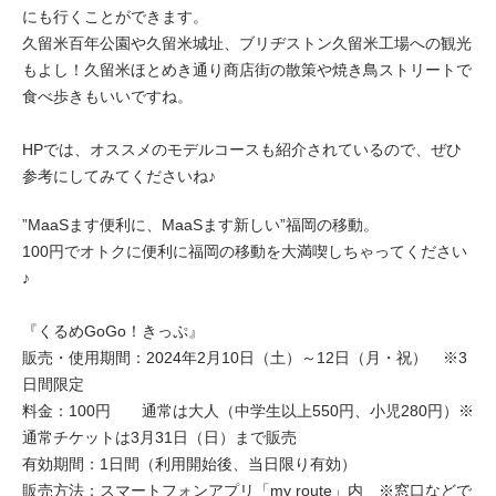
にも行くことができます。
久留米百年公園や久留米城址、ブリヂストン久留米工場への観光
もよし！久留米ほとめき通り商店街の散策や焼き鳥ストリートで
食べ歩きもいいですね。
HPでは、オススメのモデルコースも紹介されているので、ぜひ
参考にしてみてくださいね♪
”MaaSます便利に、MaaSます新しい”福岡の移動。
100円でオトクに便利に福岡の移動を大満喫しちゃってください
♪
『くるめGoGo！きっぷ』
販売・使用期間：2024年2月10日（土）～12日（月・祝） ※3
日間限定
料金：100円 通常は大人（中学生以上550円、小児280円）※
通常チケットは3月31日（日）まで販売
有効期間：1日間（利用開始後、当日限り有効）
販売方法：スマートフォンアプリ「my route」内 ※窓口などで