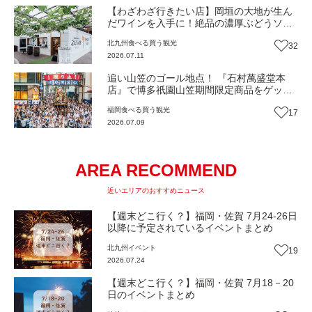
【わざわざ行きたい店】岡垣の大地が生ん
だワインを入手に！絶品の濃厚ぶどうソフ
トクリームも！森の中で特別なひと時を
北九州
食べる
買う
観光
32
『ぶどうの樹のワイナリー』（福岡・岡垣
2026.07.11
町）【まち歩き】
追い山笠のゴール地点！ 『石村萬盛堂本
店』で博多祇園山笠期間限定商品をゲット
せよ！祇園饅頭、大黒飴、限定エコバッグ
福岡
食べる
買う
観光
17
福袋「福よせ」（福岡市博多区）【まち歩
2026.07.09
き】
AREA RECOMMEND
近いエリアのおすすめニュース
【週末どこ行く？】福岡・佐賀 7月24-26日
以降に予定されているイベントまとめ
北九州
イベント
19
2026.07.24
【週末どこ行く？】福岡・佐賀 7月18－20
日のイベントまとめ