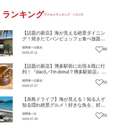
ランキング
アクセスランキング ベスト5
【話題の新店】海が見える絶景ダイニン
グ！焼きたてパンビュッフェ食べ放題で
大人気！糸島市二丈にニューオープン
福岡
食べる
観光
86
『Ibiza Beach Cafe』（福岡・糸島市）
2026.07.11
【まち歩き】
【話題の新店】博多駅前に出現＆既に行
列！『dacō／I'm donut？博多駅前店』徹
底解剖！オーナーシェフ平子さんに聞い
福岡
食べる
観光
55
た楽しみ方＆イチオシメニューも紹介！
2026.07.27
（福岡市博多区）【まち歩き】
【糸島ドライブ】海が見える！知る人ぞ
知る隠れ絶景グルメ！好きな魚を、好き
なだけ！海鮮丼ランチビュッフェ『いと
福岡
食べる
55
はん食堂』（福岡市西区）【まち歩き】
2026.07.29