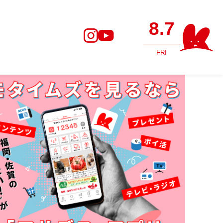
8.7
FRI