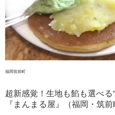
福岡
筑前町
超新感覚！生地も餡も選べる
『まんまる屋』（福岡・筑前町