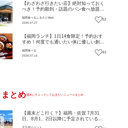
【わざわざ行きたい店】絶対知っておく
べき！予約殺到・話題のパン食べ放題が
主役！地域の愛されビュッフェレストラ
福岡
食べる
ふるさとWish
52
ン『bound garden』（福岡・新宮町）
2026.07.27
【まち歩き】
【福岡ランチ】1日14食限定！予約おす
すめ！何度でも通いたい体に優しい創作
中華『いまここ太宰府』（福岡・太宰府
福岡
食べる
43
市）【まち歩き】
2026.07.14
まとめ
週末にチェックしておきたいニュースまとめ
【週末どこ行く？】福岡・佐賀 7月31
日、8月1、2日以降に予定されているイ
ベントまとめ
北九州
イベント