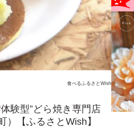
食べる
ふるさとWish
“体験型”どら焼き専門店
）【ふるさとWish】